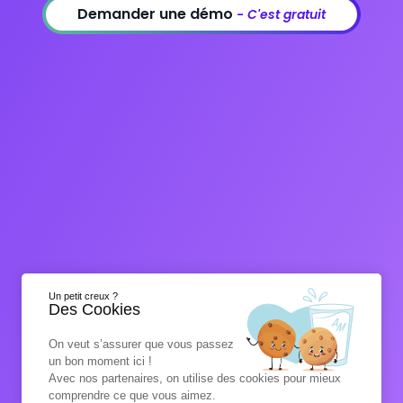
> Bénéficier d'une démo en 5min !
Demander une démo
- C'est gratuit
> Besoin de plus d'informations ?
> FAQ
> Actualités
> Guide de la conformité RGPD
Besoin d'un renseignement ?
Contactez-nous !
06 33 04 75 53
info@form-az.fr
> Ne manquez aucune information :
Un petit creux ?
Des Cookies
On veut s’assurer que vous passez
un bon moment ici !
Avec nos partenaires, on utilise des cookies pour mieux
Réalisé en France
comprendre ce que vous aimez.